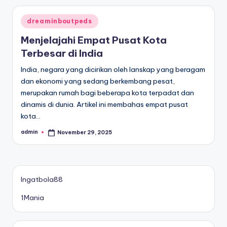
Posted
dreaminboutpeds
in
Menjelajahi Empat Pusat Kota
Terbesar di India
India, negara yang dicirikan oleh lanskap yang beragam
dan ekonomi yang sedang berkembang pesat,
merupakan rumah bagi beberapa kota terpadat dan
dinamis di dunia. Artikel ini membahas empat pusat
kota…
admin
November 29, 2025
Posted
by
Ingatbola88
1Mania