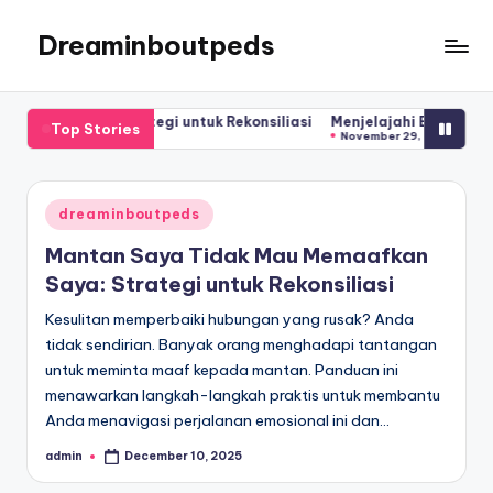
Dreaminboutpeds
Skip
to
Dreamin
content
bout
afkan Saya: Strategi untuk Rekonsiliasi
Menjelajahi Empat Pusa
Top Stories
peds
November 29, 2025
Posted
dreaminboutpeds
in
Mantan Saya Tidak Mau Memaafkan
Saya: Strategi untuk Rekonsiliasi
Kesulitan memperbaiki hubungan yang rusak? Anda
tidak sendirian. Banyak orang menghadapi tantangan
untuk meminta maaf kepada mantan. Panduan ini
menawarkan langkah-langkah praktis untuk membantu
Anda menavigasi perjalanan emosional ini dan…
admin
December 10, 2025
Posted
by